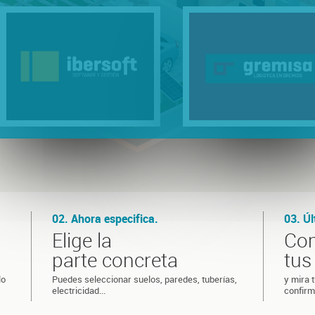
02. Ahora especifica.
03. Ú
Elige la
Co
parte concreta
tus
lo
Puedes seleccionar suelos, paredes, tuberías,
y mira 
electricidad...
confirm