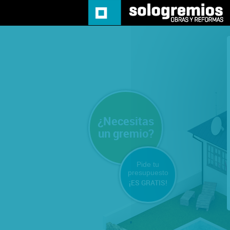
¿Necesitas
un gremio?
Pide tu
presupuesto
¡ES GRATIS!